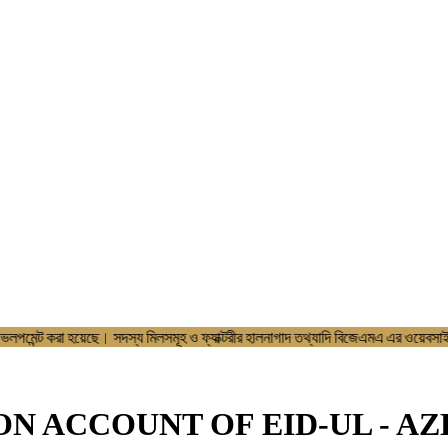
বসাইট ডেভলপমেন্ট করা হয়েছে। সদস্য মিলসমূহ ও ফ্যাক্টরীর হালনাগাদ তথ্যাদি 
 ON ACCOUNT OF EID-UL - AZ