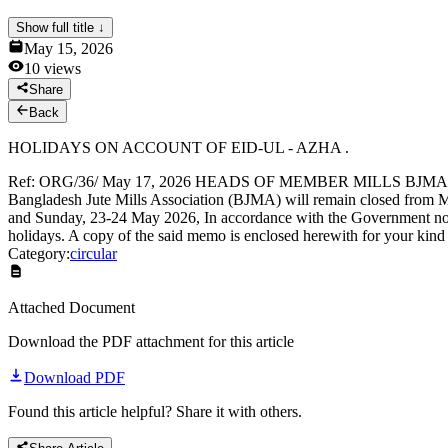
News & Notices
Show full title ↓
Publications
May 15, 2026
Media Gallery
10
views
Products
Contact Us
Share
Back
HOLIDAYS ON ACCOUNT OF EID-UL - AZHA .
Ref: ORG/36/ May 17, 2026 HEADS OF MEMBER MILLS BJMA CI
Bangladesh Jute Mills Association (BJMA) will remain closed from
and Sunday, 23-24 May 2026, In accordance with the Government not
holidays. A copy of the said memo is enclosed herewith for your kin
Category:
circular
Attached Document
Download the PDF attachment for this article
Download PDF
Found this article helpful? Share it with others.