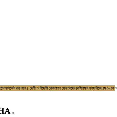
বিজেএমএ এর ওয়েবসাইটে আপডেট করা হবে। দেশী ও বিদেশী ক্রেতাগণ যেন তাদের চাহি
HA .