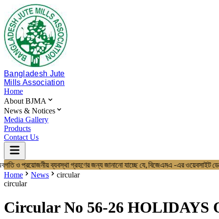
Bangladesh Jute
Mills Association
Home
About BJMA
News & Notices
Media Gallery
Products
Contact Us
অবগতি ও প্রয়োজনীয় ব্যবস্থা গ্রহণের জন্য জানানো যাচ্ছে যে, বিজেএমএ -এর ওয়ে
Home
About BJMA
Home
News
circular
About Us
circular
Board of Directors
Secretariat & Staff
Circular No 56-26 HOLIDAYS
Members List
News & Notices