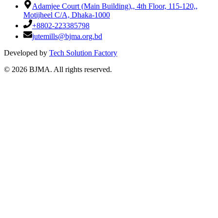
Adamjee Court (Main Building),
,
4th Floor, 115-120,
,
Motijheel C/A, Dhaka-1000
+8802-223385798
jutemills@bjma.org.bd
Developed by
Tech Solution Factory
©
2026
BJMA. All rights reserved.