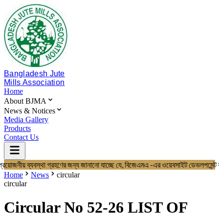
Bangladesh Jute
Mills Association
Home
About BJMA
News & Notices
Media Gallery
Products
Contact Us
্রয়োজনীয় ব্যবস্থা গ্রহণের জন্য জানানো যাচ্ছে যে, বিজেএমএ -এর ওয়েবসাইট ডে
Home
About BJMA
Home
News
circular
About Us
circular
Board of Directors
Secretariat & Staff
Circular No 52-26 LIST OF
Members List
News & Notices