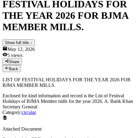
FESTIVAL HOLIDAYS FOR
News & Notices
Publications
THE YEAR 2026 FOR BJMA
Media Gallery
Products
MEMBER MILLS.
Contact Us
Show full title ↓
May 12, 2026
5
views
Share
Back
LIST OF FESTIVAL HOLIDAYS FOR THE YEAR 2026 FOR
BJMA MEMBER MILLS.
Enclosed for kind information and record is the List of Festival
Holidays of BJMA Member mills for the year 2026. A. Barik Khan
Secretary General
Category:
circular
Attached Document