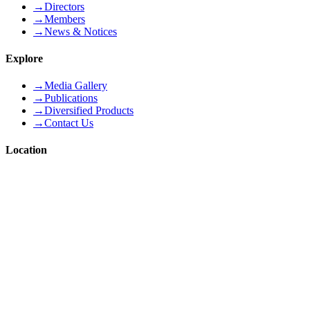
→
Directors
→
Members
→
News & Notices
Explore
→
Media Gallery
→
Publications
→
Diversified Products
→
Contact Us
Location