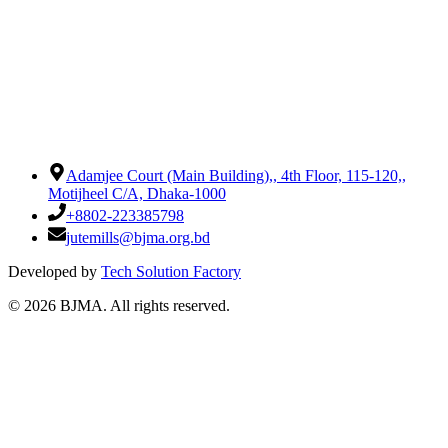
Adamjee Court (Main Building),
,
4th Floor, 115-120,
,
Motijheel C/A, Dhaka-1000
+8802-223385798
jutemills@bjma.org.bd
Developed by
Tech Solution Factory
©
2026
BJMA. All rights reserved.