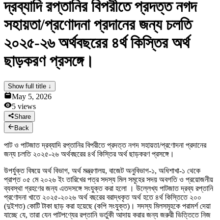
দ্রব্যাদি রপ্তানির বিপরীতে প্রদত্ত নগদ
News & Notices
Publications
সহায়তা/প্রণোদনা প্রদানের জন্য চলতি
Media Gallery
Products
২০২৫-২৬ অর্থবছরের ৪র্থ কিস্তির অর্থ
Contact Us
ছাড়করণ প্রসঙ্গে।
Show full title ↓
May 5, 2026
5
views
Share
Back
পাট ও পাটজাত দ্রব্যাদি রপ্তানির বিপরীতে প্রদত্ত নগদ সহায়তা/প্রণোদনা প্রদানের
জন্য চলতি ২০২৫-২৬ অর্থবছরের ৪র্থ কিস্তির অর্থ ছাড়করণ প্রসঙ্গে।
উপর্যুক্ত বিষয়ে অর্থ বিভাগ, অর্থ মন্ত্রণালয়, বাজেট অনুবিভাগ-১, অধিশাখা-১ থেকে
প্রাপ্ত ০৫ মে ২০২৬ ইং তারিখের পত্র সদস্য মিল সমূহের সদয় অবগতি ও প্রয়োজনীয়
ব্যবস্থা গ্রহণের জন্য এতদসঙ্গে সংযুক্ত করা হলো । উল্লেখ্য পাটজাত দ্রব্য রপ্তানি
প্রণোদনা খাতে ২০২৫-২০২৬ অর্থ বছরের বরাদ্ধকৃত অর্থ হতে ৪র্থ কিস্তিতে ২০০
(দুইশত) কোটি টাকা ছাড় করা হয়েছে (কপি সংযুক্ত)। সদস্য মিলসমূহকে পরামর্শ দেয়া
যাচ্ছে যে, তারা যেন পাটপণ্যের রপ্তানি ভর্তুকী আদায় করার জন্য জরুরী ভিত্তিতে নিজ