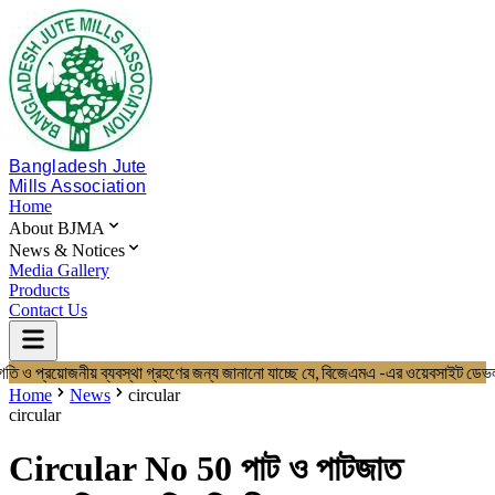
Bangladesh Jute
Mills Association
Home
About BJMA
News & Notices
Media Gallery
Products
Contact Us
তি ও প্রয়োজনীয় ব্যবস্থা গ্রহণের জন্য জানানো যাচ্ছে যে, বিজেএমএ -এর ওয়েবস
Home
About BJMA
Home
News
circular
About Us
circular
Board of Directors
Secretariat & Staff
Circular No 50 পাট ও পাটজাত
Members List
News & Notices