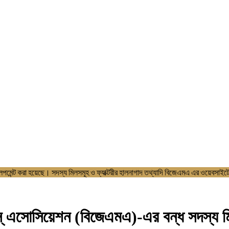
াইট ডেভলপমেন্ট করা হয়েছে। সদস্য মিলসমূহ ও ফ্যাক্টরীর হালনাগাদ তথ্যাদি বিজ
 এসোসিয়েশন (বিজেএমএ)-এর বন্ধ সদস্য মিল