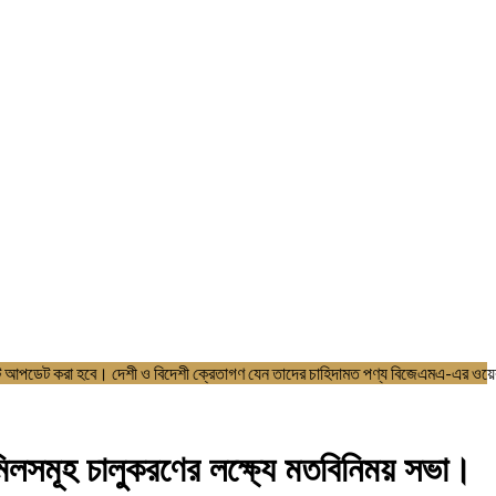
েএমএ এর ওয়েবসাইটে আপডেট করা হবে। দেশী ও বিদেশী ক্রেতাগণ যেন তাদের চাহিদা
সমূহ চালুকরণের লক্ষ্যে মতবিনিময় সভা।