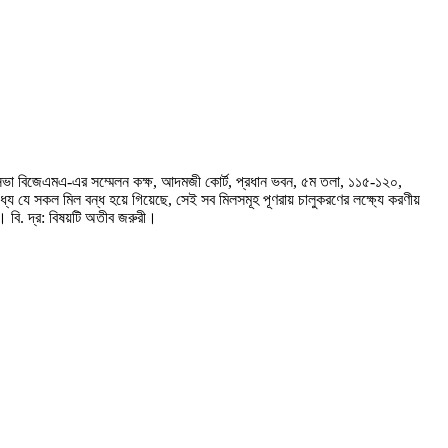
 সভা বিজেএমএ-এর সম্মেলন কক্ষ, আদমজী কোর্ট, প্রধান ভবন, ৫ম তলা, ১১৫-১২০,
ধ্যে যে সকল মিল বন্ধ হয়ে গিয়েছে, সেই সব মিলসমূহ পূণরায় চালুকরণের লক্ষ্যে করণীয়
 বি. দ্র: বিষয়টি অতীব জরুরী।