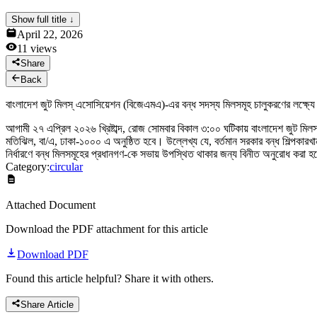
News & Notices
Show full title ↓
Publications
April 22, 2026
Media Gallery
11
views
Products
Contact Us
Share
Back
বাংলাদেশ জুট মিলস্ এসোসিয়েশন (বিজেএমএ)-এর বন্ধ সদস্য মিলসমূহ চালুকরণের লক্ষ্য
আগামী ২৭ এপ্রিল ২০২৬ খ্রিষ্টাব্দ, রোজ সোমবার বিকাল ৩:০০ ঘটিকায় বাংলাদেশ জুট 
মতিঝিল, বা/এ, ঢাকা-১০০০ এ অনুষ্ঠিত হবে। উল্লেখ্য যে, বর্তমান সরকার বন্ধ শিল্পকারখ
নির্ধারণে বন্ধ মিলসমূহের প্রধানগণ-কে সভায় উপস্থিত থাকার জন্য বিনীত অনুরোধ করা
Category:
circular
Attached Document
Download the PDF attachment for this article
Download PDF
Found this article helpful? Share it with others.
Share Article