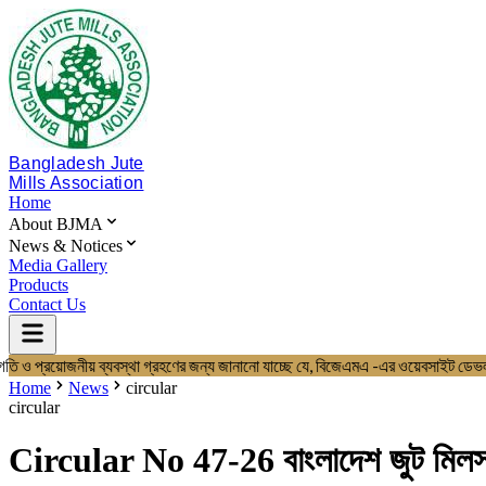
Bangladesh Jute
Mills Association
Home
About BJMA
News & Notices
Media Gallery
Products
Contact Us
তি ও প্রয়োজনীয় ব্যবস্থা গ্রহণের জন্য জানানো যাচ্ছে যে, বিজেএমএ -এর ওয়েবস
Home
About BJMA
Home
News
circular
About Us
circular
Board of Directors
Secretariat & Staff
Circular No 47-26 বাংলাদেশ জুট মিলস্
Members List
News & Notices