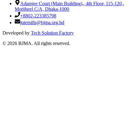
Adamjee Court (Main Building),
,
4th Floor, 115-120,
,
Motijheel C/A, Dhaka-1000
+8802-223385798
jutemills@bjma.org.bd
Developed by
Tech Solution Factory
©
2026
BJMA. All rights reserved.