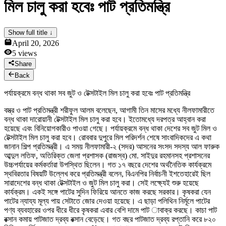
মিল চালু করা হবেঃ পাট প্রতিমন্ত্রি
News & Notices
Publications
Media Gallery
Show full title ↓
Products
April 20, 2026
Contact Us
5
views
Share
Back
পর্যায়ক্রমে বন্ধ থাকা সব জুট ও টেক্সটাইল মিল চালু করা হবেঃ পাট প্রতিমন্ত্রি
বস্ত্র ও পাট প্রতিমন্ত্রী শরীফুল আলম বলেছেন, আগামী তিন মাসের মধ্যে নীলফামারীতে
বন্ধ থাকা দারোয়ানী টেক্সটাইল মিল চালু করা হবে। ইতোমধ্যে দরপত্র আহ্বান করা
হয়েছে এবং বিনিয়োগকারীও পাওয়া গেছে। পর্যায়ক্রমে বন্ধ থাকা দেশের সব জুট মিল ও
টেক্সটাইল মিল চালু করা হবে। রোববার দুপুরে মিল পরিদর্শন শেষে সাংবাদিকদের এ কথা
জানান শিল্প প্রতিমন্ত্রী। এ সময় নীলফামারী-২ (সদর) আসনের সংসদ সদস্য আল ফারুক
আব্দুল লতিফ, অতিরিক্ত জেলা প্রশাসক (রাজস্ব) মো. সাইদুর রহমানসহ প্রশাসনের
উচ্চপর্যায়ের কর্মকর্তারা উপস্থিত ছিলেন। গত ১৭ বছরে দেশের অর্থনৈতিক কার্যক্রমে
স্থবিরতার বিষয়টি উল্লেখ করে প্রতিমন্ত্রী বলেন, বিএনপির নির্বাচনী ইশতেহারেই ছিল
সারাদেশের বন্ধ থাকা টেক্সটাইল ও জুট মিল চালু করা। সেই লক্ষ্যেই শুরু হয়েছে
কার্যক্রম। একই সঙ্গে পাটের সুদিন ফিরিয়ে আনতে কাজ করছে সরকার। কৃষকরা যেন
পাটের ন্যায্য মূল্য পায় সেটাতে জোর দেওয়া হয়েছে। এ ছাড়া পলিথিন নির্মূলে পাটের
পণ্য ব্যবহারের ওপর ধীরে ধীরে কৃষকরা এবার বেশি দামে পাট াবাক্র করছে। কাচা পাট
রক্সান কমায় পাটজাত দ্রব্য রক্সান বেড়েছে। গত বছর পাটজাত দ্রব্য রপ্তানি করে ৮২০