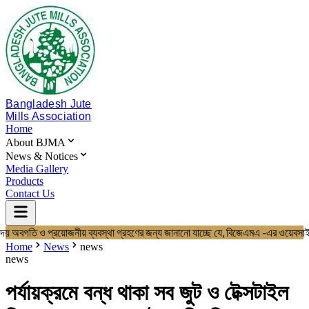
Bangladesh Jute
Mills Association
Home
About BJMA
News & Notices
Media Gallery
Products
Contact Us
দয় অবগতি ও প্রয়োজনীয় ব্যবস্থা গ্রহণের জন্য জানানো যাচ্ছে যে, বিজেএমএ -এর 
Home
About BJMA
Home
News
news
About Us
news
Board of Directors
Secretariat & Staff
পর্যায়ক্রমে বন্ধ থাকা সব জুট ও টেক্সটাইল
Members List
News & Notices