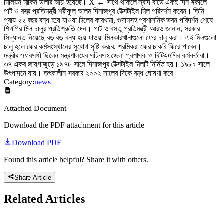
মিলিয়ন মার্কিন ডলার আয় হয়েছে। X ← সাথে থাকলে স্বাদ বাডে একই দিন সকালে
পাট ও বস্ত্র প্রতিমন্ত্রী শরীফুল আলম দিনাজপুর টেক্সটাইল মিল পরিদর্শন করেন। তিনি
প্রায় ২২ বছর বন্ধ হয়ে যাওয়া মিলের কারখানা, গুদামসহ প্রশাসনিক ভবন পরিদর্শন শেষে
শিগগির মিল চালুর প্রতিশ্রুতি দেন। পাট ও বস্তু প্রতিমন্ত্রী আরও জানান, সরকার
সিদ্ধান্ত নিয়েছে বড় বড় বন্ধ হয়ে যাওয়া মিলকারখানাগুলো ফের চালু করা। এই মিলগুলো
চালু হলে ফের কর্মসংস্থানের সুযোগ সৃষ্টি করবে, শ্রমিকরা ফের চাকরি ফিরে পাবেন।
মন্ত্রীর সফরসঙ্গী ছিলেন মন্ত্রণালয়ের সচিবসহ জেলা প্রশাসক ও বিটিএমসির কর্মকর্তারা।
৩৭ একর জায়গাজুড়ে ১৯৭৮ সালে দিনাজপুর টেক্সটাইল মিলটি নির্মিত হয়। ১৯৮০ সালে
উৎপাদনে যায়। তৎকালীন সরকার ২০০২ সালের দিকে বন্ধ ঘোষণা করে।
Category:
news
Attached Document
Download the PDF attachment for this article
Download PDF
Found this article helpful? Share it with others.
Share Article
Related
Articles