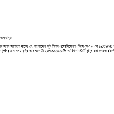
সংক্রান্ত
রহণের জন্য জানানো যাচ্ছে যে, বাংলাদেশ জুট মিলস্ এসোসিয়েশন (বিজেএমএ)- এর eZ©gvb
থেকে ০৫ (পাঁচ) মাস সময় বৃদ্ধি করে আগামী ২৩/০৯/২০২৬ইং তারিখ পh©šÍ বৃদ্ধি করা হয়েছে (কপি