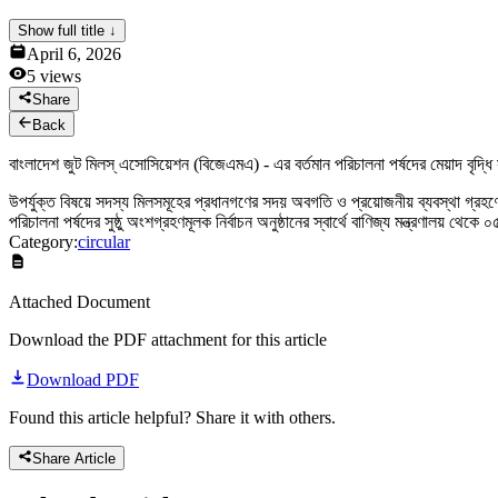
News & Notices
Show full title ↓
Publications
April 6, 2026
Media Gallery
5
views
Products
Contact Us
Share
Back
বাংলাদেশ জুট মিলস্ এসোসিয়েশন (বিজেএমএ) - এর বর্তমান পরিচালনা পর্ষদের মেয়াদ বৃদ্ধি 
উপর্যুক্ত বিষয়ে সদস্য মিলসমূহের প্রধানগণের সদয় অবগতি ও প্রয়োজনীয় ব্যবস্থা গ্
পরিচালনা পর্ষদের সুষ্ঠু অংশগ্রহণমূলক নির্বাচন অনুষ্ঠানের স্বার্থে বাণিজ্য মন্ত্রণালয় 
Category:
circular
Attached Document
Download the PDF attachment for this article
Download PDF
Found this article helpful? Share it with others.
Share Article