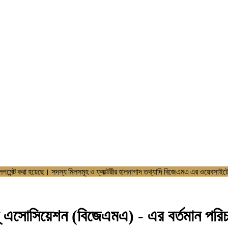
াইট ডেভলপমেন্ট করা হয়েছে। সদস্য মিলসমূহ ও ফ্যাক্টরীর হালনাগাদ তথ্যাদি বি
োসিয়েশন (বিজেএমএ) - এর বর্তমান পরিচালনা