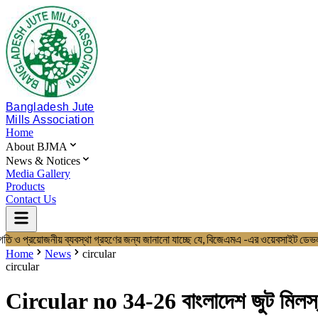
Bangladesh Jute
Mills Association
Home
About BJMA
News & Notices
Media Gallery
Products
Contact Us
গতি ও প্রয়োজনীয় ব্যবস্থা গ্রহণের জন্য জানানো যাচ্ছে যে, বিজেএমএ -এর ওয়েবস
Home
About BJMA
Home
News
circular
About Us
circular
Board of Directors
Secretariat & Staff
Circular no 34-26 বাংলাদেশ জুট মিলস্ এস
Members List
News & Notices