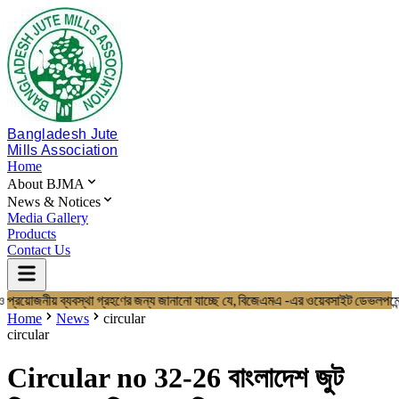
Bangladesh Jute
Mills Association
Home
About BJMA
News & Notices
Media Gallery
Products
Contact Us
 প্রয়োজনীয় ব্যবস্থা গ্রহণের জন্য জানানো যাচ্ছে যে, বিজেএমএ -এর ওয়েবসাইট 
Home
About BJMA
Home
News
circular
About Us
circular
Board of Directors
Secretariat & Staff
Circular no 32-26 বাংলাদেশ জুট
Members List
News & Notices