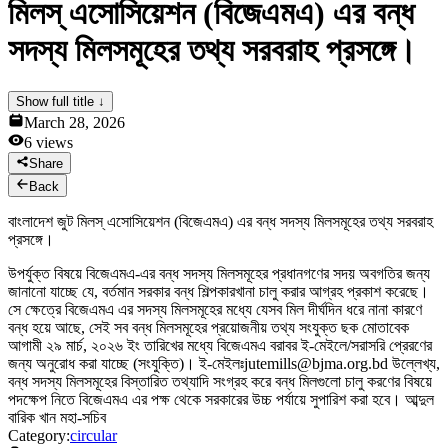
মিলস্ এসোসিয়েশন (বিজেএমএ) এর বন্ধ
News & Notices
Publications
সদস্য মিলসমূহের তথ্য সরবরাহ প্রসঙ্গে।
Media Gallery
Products
Contact Us
Show full title ↓
March 28, 2026
6
views
Share
Back
বাংলাদেশ জুট মিলস্ এসোসিয়েশন (বিজেএমএ) এর বন্ধ সদস্য মিলসমূহের তথ্য সরবরাহ
প্রসঙ্গে।
উপর্যুক্ত বিষয়ে বিজেএমএ-এর বন্ধ সদস্য মিলসমূহের প্রধানগণের সদয় অবগতির জন্য
জানানো যাচ্ছে যে, বর্তমান সরকার বন্ধ শিল্পকারখানা চালু করার আগ্রহ প্রকাশ করেছে।
সে ক্ষেত্রে বিজেএমএ এর সদস্য মিলসমূহের মধ্যে যেসব মিল দীর্ঘদিন ধরে নানা কারণে
বন্ধ হয়ে আছে, সেই সব বন্ধ মিলসমূহের প্রয়োজনীয় তথ্য সংযুক্ত ছক মোতাবেক
আগামী ২৯ মার্চ, ২০২৬ ইং তারিখের মধ্যে বিজেএমএ বরাবর ই-মেইলে/সরাসরি প্রেরণের
জন্য অনুরোধ করা যাচ্ছে (সংযুক্তি)। ই-মেইলঃjutemills@bjma.org.bd উল্লেখ্য,
বন্ধ সদস্য মিলসমূহের বিস্তারিত তথ্যাদি সংগ্রহ করে বন্ধ মিলগুলো চালু করণের বিষয়ে
পদক্ষেপ নিতে বিজেএমএ এর পক্ষ থেকে সরকারের উচ্চ পর্যায়ে সুপারিশ করা হবে। আব্দুল
বারিক খান মহা-সচিব
Category:
circular