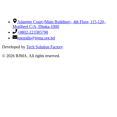
Adamjee Court (Main Building),
,
4th Floor, 115-120,
,
Motijheel C/A, Dhaka-1000
+8802-223385798
jutemills@bjma.org.bd
Developed by
Tech Solution Factory
©
2026
BJMA. All rights reserved.