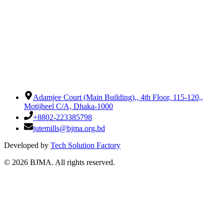
Adamjee Court (Main Building),
,
4th Floor, 115-120,
,
Motijheel C/A, Dhaka-1000
+8802-223385798
jutemills@bjma.org.bd
Developed by
Tech Solution Factory
©
2026
BJMA. All rights reserved.