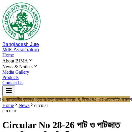
Bangladesh Jute
Mills Association
Home
About BJMA
News & Notices
Media Gallery
Products
Contact Us
 ও প্রয়োজনীয় ব্যবস্থা গ্রহণের জন্য জানানো যাচ্ছে যে, বিজেএমএ -এর ওয়েবসাই
Home
About BJMA
Home
News
circular
About Us
circular
Board of Directors
Secretariat & Staff
Circular No 28-26 পাট ও পাটজাত
Members List
News & Notices