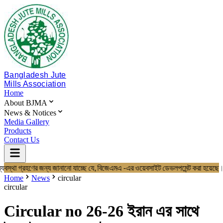
Bangladesh Jute
Mills Association
Home
About BJMA
News & Notices
Media Gallery
Products
Contact Us
ব্যবস্থা গ্রহণের জন্য জানানো যাচ্ছে যে, বিজেএমএ -এর ওয়েবসাইট ডেভলপমেন্ট ক
Home
About BJMA
Home
News
circular
About Us
circular
Board of Directors
Secretariat & Staff
Circular no 26-26 ইরান এর সাথে
Members List
News & Notices