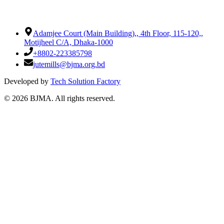
Adamjee Court (Main Building),
,
4th Floor, 115-120,
,
Motijheel C/A, Dhaka-1000
+8802-223385798
jutemills@bjma.org.bd
Developed by
Tech Solution Factory
©
2026
BJMA. All rights reserved.