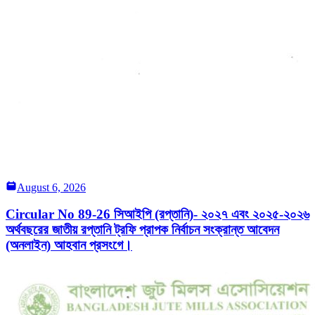
August 6, 2026
Circular No 89-26 সিআইপি (রপ্তানি)- ২০২৭ এবং ২০২৫-২০২৬
অর্থবছরের জাতীয় রপ্তানি ট্রফি প্রাপক নির্বাচন সংক্রান্ত আবেদন
(অনলাইন) আহবান প্রসংগে।