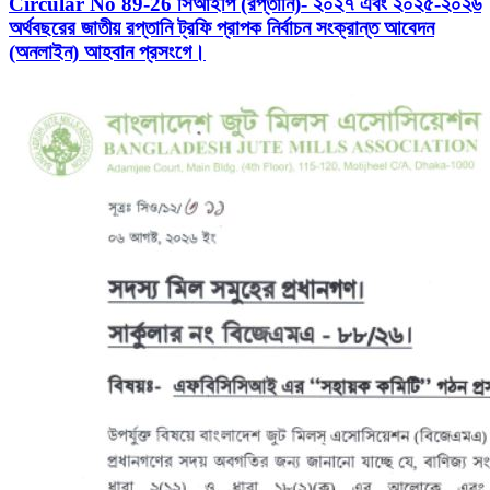
Circular No 89-26 সিআইপি (রপ্তানি)- ২০২৭ এবং ২০২৫-২০২৬
অর্থবছরের জাতীয় রপ্তানি ট্রফি প্রাপক নির্বাচন সংক্রান্ত আবেদন
(অনলাইন) আহবান প্রসংগে।