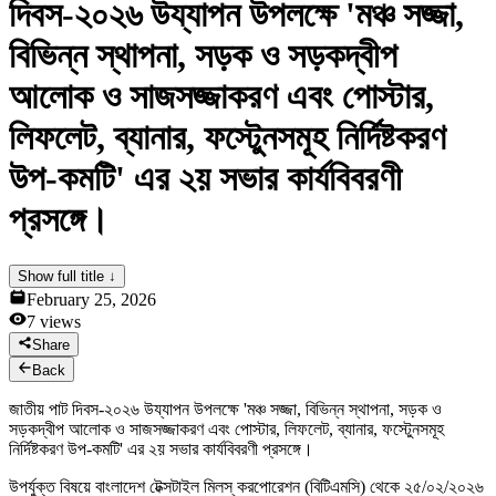
দিবস-২০২৬ উয্যাপন উপলক্ষে 'মঞ্চ সজ্জা,
News & Notices
Publications
বিভিন্ন স্থাপনা, সড়ক ও সড়কদ্বীপ
Media Gallery
Products
আলোক ও সাজসজ্জাকরণ এবং পোস্টার,
Contact Us
লিফলেট, ব্যানার, ফস্টেুনসমূহ নির্দিষ্টকরণ
উপ-কমটি' এর ২য় সভার কার্যবিবরণী
প্রসঙ্গে।
Show full title ↓
February 25, 2026
7
views
Share
Back
জাতীয় পাট দিবস-২০২৬ উয্যাপন উপলক্ষে 'মঞ্চ সজ্জা, বিভিন্ন স্থাপনা, সড়ক ও
সড়কদ্বীপ আলোক ও সাজসজ্জাকরণ এবং পোস্টার, লিফলেট, ব্যানার, ফস্টেুনসমূহ
নির্দিষ্টকরণ উপ-কমটি' এর ২য় সভার কার্যবিবরণী প্রসঙ্গে।
উপর্যুক্ত বিষয়ে বাংলাদেশ টেক্সটাইল মিলস্ করপোরেশন (বিটিএমসি) থেকে ২৫/০২/২০২৬