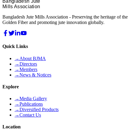
Bangladesh Jute
Mills Association
Bangladesh Jute Mills Association - Preserving the heritage of the
Golden Fiber and promoting jute innovation globally.
Quick Links
→
About BJMA
→
Directors
→
Members
→
News & Notices
Explore
→
Media Gallery
→
Publications
→
Diversified Products
→
Contact Us
Location