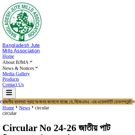
Bangladesh Jute
Mills Association
Home
About BJMA
News & Notices
Media Gallery
Products
Contact Us
রয়োজনীয় ব্যবস্থা গ্রহণের জন্য জানানো যাচ্ছে যে, বিজেএমএ -এর ওয়েবসাইট ডেভল
Home
About BJMA
Home
News
circular
About Us
circular
Board of Directors
Secretariat & Staff
Circular No 24-26 জাতীয় পাট
Members List
News & Notices