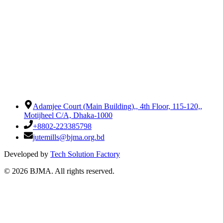
Adamjee Court (Main Building),
,
4th Floor, 115-120,
,
Motijheel C/A, Dhaka-1000
+8802-223385798
jutemills@bjma.org.bd
Developed by
Tech Solution Factory
©
2026
BJMA. All rights reserved.