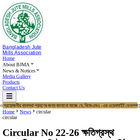
Bangladesh Jute
Mills Association
Home
About BJMA
News & Notices
Media Gallery
Products
Contact Us
ও প্রয়োজনীয় ব্যবস্থা গ্রহণের জন্য জানানো যাচ্ছে যে, বিজেএমএ -এর ওয়েবসাইট 
Home
About BJMA
Home
News
circular
About Us
circular
Board of Directors
Secretariat & Staff
Circular No 22-26 ক্ষতিগ্রস্থ
Members List
News & Notices