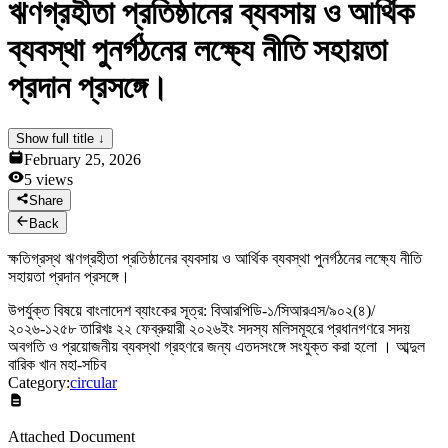
ঋণগ্রহীতা প্রতিষ্ঠানের ব্যবসায় ও আর্থিক
News & Notices
Publications
ব্যবস্থা পুনর্গঠনের লক্ষ্যে নীতি সহায়তা
Media Gallery
Products
প্রদান প্রসঙ্গে।
Contact Us
Show full title ↓
February 25, 2026
5
views
Share
Back
ক্ষতিগ্রস্থ ঋণগ্রহীতা প্রতিষ্ঠানের ব্যবসায় ও আর্থিক ব্যবস্থা পুনর্গঠনের লক্ষ্যে নীতি
সহায়তা প্রদান প্রসঙ্গে।
উপর্যুক্ত বিষয়ে বাংলাদেশ ব্যাংকের সূত্র: বিআরপিডি-১/সিআরএস/৯০২(৪)/
২০২৬-১২৫৮ তারিখঃ ২২ ফেব্রুয়ারী ২০২৬ইং সদস্য মলিসমূহরে প্রধানগণরে সদয়
অবগতি ও প্রয়োজনীয় ব্যবস্থা গ্রহণরে জন্য এতদসংঙ্গে সংযুক্ত করা হলো । আব্দুল
বারিক খান মহা-সচিব
Category:
circular
Attached Document