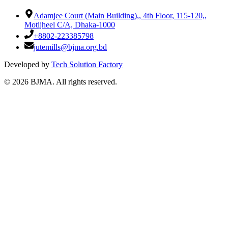
Adamjee Court (Main Building),
,
4th Floor, 115-120,
,
Motijheel C/A, Dhaka-1000
+8802-223385798
jutemills@bjma.org.bd
Developed by
Tech Solution Factory
©
2026
BJMA. All rights reserved.