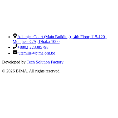
Adamjee Court (Main Building),
,
4th Floor, 115-120,
,
Motijheel C/A, Dhaka-1000
+8802-223385798
jutemills@bjma.org.bd
Developed by
Tech Solution Factory
©
2026
BJMA. All rights reserved.