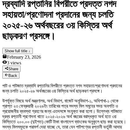
দ্রব্যাদি রপ্তানির বিপরীতে প্রদত্ত নগদ
News & Notices
Publications
সহায়তা/প্রণোদনা প্রদানের জন্য চলতি
Media Gallery
Products
২০২৫-২৬ অর্থবছরের ৩য় কিস্তির অর্থ
Contact Us
ছাড়করণ প্রসঙ্গে।
Show full title ↓
February 23, 2026
3
views
Share
Back
পাট ও পাটজাত দ্রব্যাদি রপ্তানির বিপরীতে প্রদত্ত নগদ সহায়তা/প্রণোদনা প্রদানের
জন্য চলতি ২০২৫-২৬ অর্থবছরের ৩য় কিস্তির অর্থ ছাড়করণ প্রসঙ্গে।
উপর্যুক্ত বিষয়ে অর্থ মন্ত্রণালয়, অর্থ বিভাগ, বাজেট অনুবিভাগ-১, অধিশাখা-১ থেকে
প্রাপ্ত ২৩ ফেব্রুয়ারী ২০২৬ইং তারিখের পত্র সদস্য মিল সমূহের সদয় অবগতি ও
প্রয়োজনীয় ব্যবস্থা গ্রহণের জন্য এতদসঙ্গে সংযুক্ত করা হলো। উল্লেখ্য পাটজাত
দ্রব্য রপ্তানী প্রণোদনা খাতে ২০২৫-২০২৬ অর্থ বছরের বরাদ্ধকৃত অর্থ হতে ৩য়
কিস্তিতে ২০০.০০ (দুইশত) কোটি টাকা বাংলাদেশ ব্যাংকের অনুকূলে ছাড় করা হয়েছে।
সদস্য মিলসমূহকে পরামর্শ দেয়া যাচ্ছে যে, তারা যেন পাটপণ্যের রপ্তানী ভর্তুকী আদায়