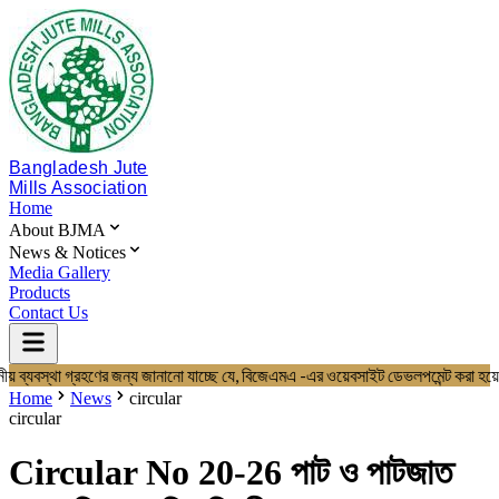
Bangladesh Jute
Mills Association
Home
About BJMA
News & Notices
Media Gallery
Products
Contact Us
ীয় ব্যবস্থা গ্রহণের জন্য জানানো যাচ্ছে যে, বিজেএমএ -এর ওয়েবসাইট ডেভলপমেন
Home
About BJMA
Home
News
circular
About Us
circular
Board of Directors
Secretariat & Staff
Circular No 20-26 পাট ও পাটজাত
Members List
News & Notices