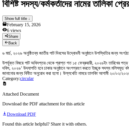
বিশিষ্ট সদস্য/কর্মকর্তাদের নামের তালিকা প্রে
News & Notices
Publications
Media Gallery
Show full title ↓
Products
February 15, 2026
Contact Us
6
views
Share
Back
৬ মার্চ, ২০২৬ অনুষ্ঠিতব্য জাতীয় পাট দিবসের উদ্বোধনী অনুষ্ঠানে উপস্থিতির জন্য সংগঠনের 
উপর্যুক্ত বিষয়ে পাট অধিদপ্তর থেকে প্রাপ্ত গত ১৫ ফেব্রুয়ারী, ২০২৬ইং তারিখের পত্
দবিস, ২০২৬’ উদযাপতি হবে ঢাকার অনুষ্ঠানে অংশগ্রহণ করতে ইচ্ছুক সদস্য মলিসমূহ/ র
জানানোর জন্য বিনীত অনুরোধ করা হলো। উল্লখেতি নামরে তালকিা আগামী ২০/০২/২০২৬
Category:
circular
Attached Document
Download the PDF attachment for this article
Download PDF
Found this article helpful? Share it with others.