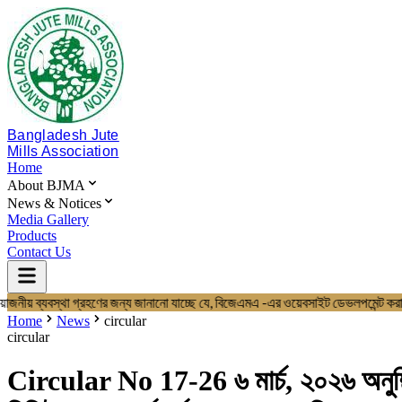
Bangladesh Jute
Mills Association
Home
About BJMA
News & Notices
Media Gallery
Products
Contact Us
রয়োজনীয় ব্যবস্থা গ্রহণের জন্য জানানো যাচ্ছে যে, বিজেএমএ -এর ওয়েবসাইট ডেভল
Home
About BJMA
Home
News
circular
About Us
circular
Board of Directors
Secretariat & Staff
Circular No 17-26 ৬ মার্চ, ২০২৬ অনুষ্ঠিত
Members List
News & Notices