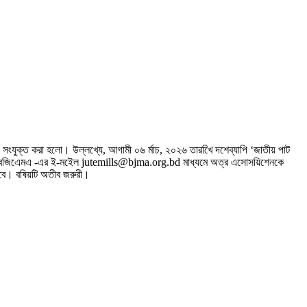
 সংযুক্ত করা হলো। উল্লখ্যে, আগামী ০৬ র্মাচ, ২০২৬ তারখিে দশেব্যাপি ‘জাতীয় পাট
ে মধ্যে বজিএেমএ -এর ই-মইেল jutemills@bjma.org.bd মাধ্যমে অত্র এসোসয়িশেনকে
বে। বষিয়টি অতীব জরুরী।