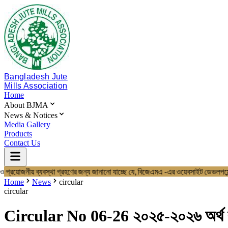
Bangladesh Jute
Mills Association
Home
About BJMA
News & Notices
Media Gallery
Products
Contact Us
তি ও প্রয়োজনীয় ব্যবস্থা গ্রহণের জন্য জানানো যাচ্ছে যে, বিজেএমএ -এর ওয়েবসা
Home
About BJMA
Home
News
circular
About Us
circular
Board of Directors
Secretariat & Staff
Circular No 06-26 ২০২৫-২০২৬ অর্থ বছরের
Members List
News & Notices