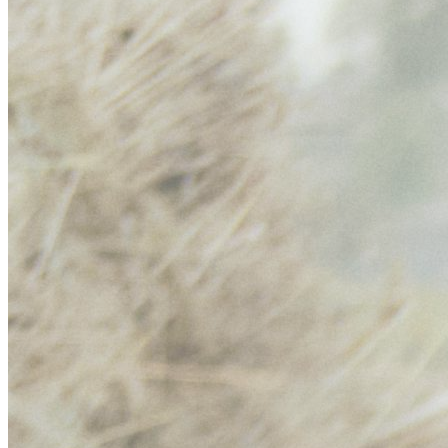
News & Notices
Publications
Media Gallery
Products
Contact Us