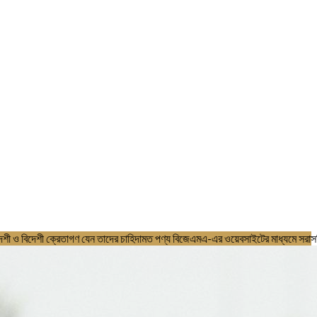
র চাহিদামত পণ্য বিজেএমএ-এর ওয়েবসাইটের মাধ্যমে সরাসরি সম্মানিত সদস্যদের নি