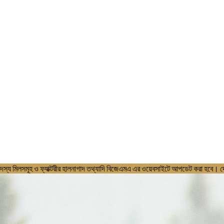
যাদি বিজেএমএ এর ওয়েবসাইটে আপডেট করা হবে। দেশী ও বিদেশী ক্রেতাগণ যেন তাদে