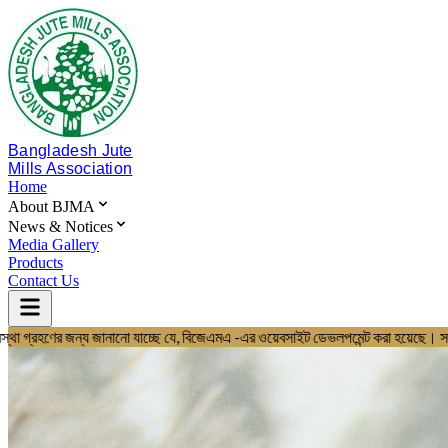
Bangladesh Jute
Mills Association
Home
About BJMA
News & Notices
Media Gallery
Products
Contact Us
এর ওয়েবসাইট ডেভলপমেন্ট করা হয়েছে। সদস্য মিলসমূহ ও ফ্যাক্টরীর হালনাগাদ তথ্
Home
About BJMA
About Us
Board of Directors
Secretariat & Staff
Members List
News & Notices